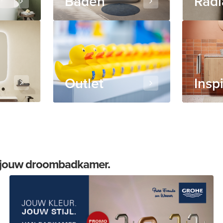
Baden
Radi
Outlet
Insp
an jouw droombadkamer.