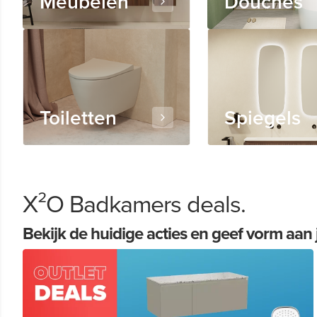
Douches
Meubelen
Toiletten
Spiegels
X²O Badkamers deals.
Bekijk de huidige acties en geef vorm a