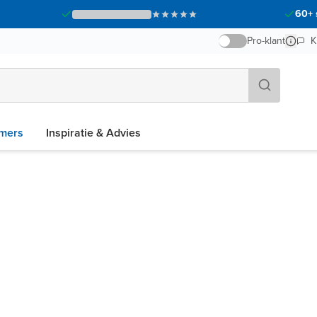
60+ 
Pro-klant
K
mers
Inspiratie & Advies